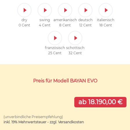
dry
swing
amerikanisch
deutsch
italienisch
0 Cent
4 Cent
8 Cent
12 Cent
18 Cent
französisch
schottisch
25 Cent
32 Cent
Preis für Modell BAYAN EVO
ab 18.190,00 €
(unverbindliche Preisempfehlung)
inkl. 19% Mehrwertsteuer - zzgl. Versandkosten