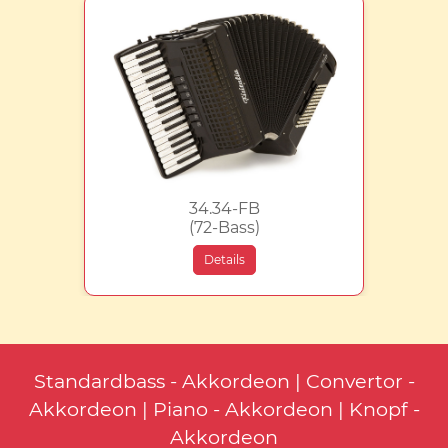
34.34-FB
(72-Bass)
Details
Standardbass - Akkordeon | Convertor -
Akkordeon | Piano - Akkordeon | Knopf -
Akkordeon