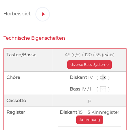
Hörbeispiel:
Technische Eigenschaften
Tasten/Bässe
45 (e/c) / 120 / 55 (e/ais)
diverse Bass-Systeme
Chöre
Diskant
IV (
)
Bass
IV / II (
)
Cassotto
ja
Register
Diskant
15 + 5 Kinnregister
Anordnung