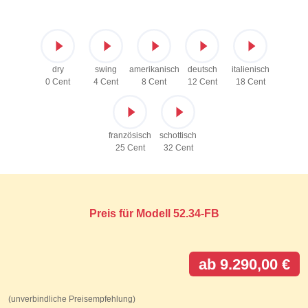
dry
swing
amerikanisch
deutsch
italienisch
0 Cent
4 Cent
8 Cent
12 Cent
18 Cent
französisch
schottisch
25 Cent
32 Cent
Preis für Modell 52.34-FB
ab 9.290,00 €
(unverbindliche Preisempfehlung)