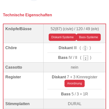
Technische Eigenschaften
Knöpfe/Bässe
52(87) (cis/e) / 120 / 49 (e/e)
Diskant-Systeme
Bass-Systeme
Chöre
Diskant
III (
)
Bass
IV / II (
)
Cassotto
nein
Register
Diskant
7 + 3 Kinnregister
Anordnung
Bass
5 / 3 + 1R
Stimmplatten
DURAL