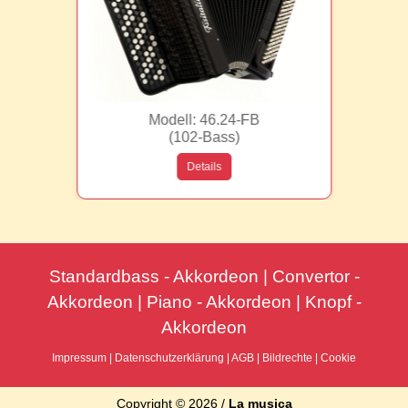
Modell: 46.24-FB
(102-Bass)
Details
Standardbass - Akkordeon | Convertor -
Akkordeon | Piano - Akkordeon | Knopf -
Akkordeon
Impressum
|
Datenschutzerklärung
|
AGB
|
Bildrechte
|
Cookie
Copyright © 2026 /
La musica