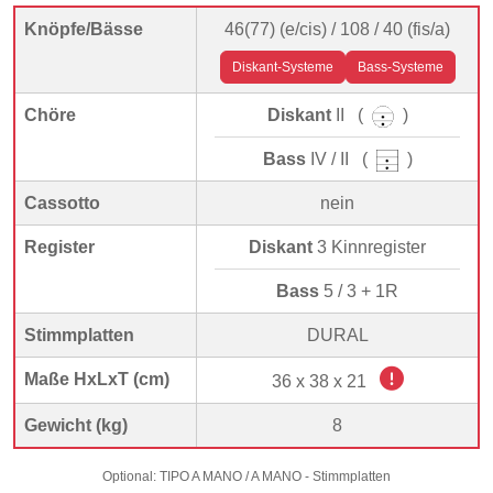
Knöpfe/Bässe
46(77) (e/cis) / 108 / 40 (fis/a)
Diskant-Systeme
Bass-Systeme
Chöre
Diskant
II (
)
Bass
IV / II (
)
Cassotto
nein
Register
Diskant
3 Kinnregister
Bass
5 / 3 + 1R
Stimmplatten
DURAL
Maße HxLxT (cm)
36 x 38 x 21
Gewicht (kg)
8
Optional: TIPO A MANO / A MANO - Stimmplatten