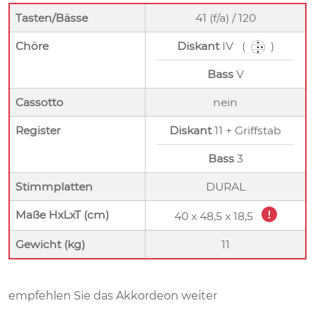
Tasten/Bässe
41 (f/a) / 120
Chöre
Diskant
IV (
)
Bass
V
Cassotto
nein
Register
Diskant
11 + Griffstab
Bass
3
Stimmplatten
DURAL
Maße HxLxT (cm)
40 x 48,5 x 18,5
Gewicht (kg)
11
empfehlen Sie das Akkordeon weiter